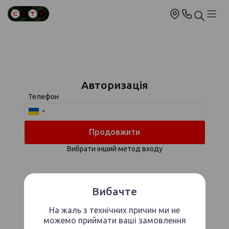
Авторизація
Телефон
Продовжити
Вибрати інший метод входу
Вибачте
На жаль з технічних причин ми не
можемо приймати ваші замовлення