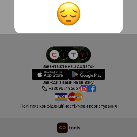
Завантажте наш додаток
Завжди з вами на зв`язку:
+380965196667
Політика конфіденційності
Умови користування