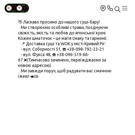
👋 Ласкаво просимо до нашого суші-бару!
Ми створюємо особливі страви, поєднуючи
свіжість, якість та любов до японської кухні.
Кожен шматочок – це магія смаку та гармонії.
📍 Доставка суші та WOK у місті Кривий Ріг:
- вул. Соборності 51, ☎️ +38-098-792-23-21
- вул. Фукса 48, ☎️ +38-096-519-66-
67 ❌(Тимчасово зачинено, переїжджаємо за
новою адресою)
Ми завжди поруч, щоб радувати вас смачною
їжею! 🍣🍱