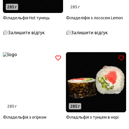
285 г
285 г
Філадельфія Hot тунець
Філаделіфія з лососем Lemon
Залишити відгук
Залишити відгук
285 г
285 г
Філадельфія з огірком
Філадльфія з тунцем в норі