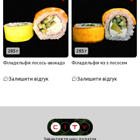
285 г
285 г
Філадельфія лосось-авокадо
Філадельфія чіз з лососем
Залишити відгук
Залишити відгук
Завантажте наш додаток