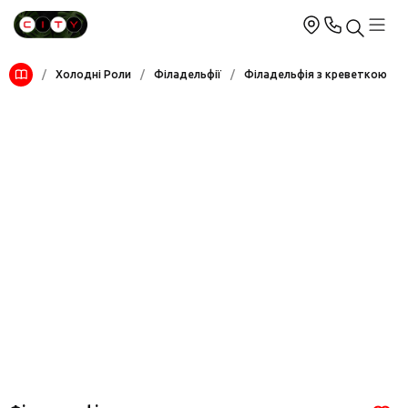
/
Холодні Роли
/
Філадельфії
/
Філадельфія з креветкою