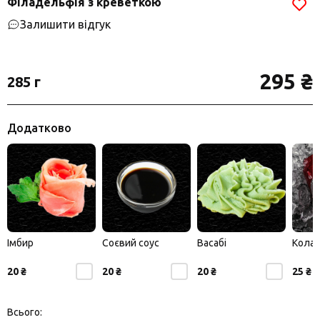
Філадельфія з креветкою
Залишити відгук
295 ₴
285 г
Додатково
Імбир
Соєвий соус
Васабі
Кола
20 ₴
20 ₴
20 ₴
25 ₴
Всього: