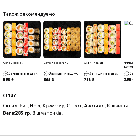
Також рекомендуємо
Сет з Лососем
Сет з Лососем XL
Сет Філаман
Філадел
Lemon
Залишити відгук
Залишити відгук
Залишити відгук
Зал
595 ₴
865 ₴
735 ₴
295 ₴
Опис
Склад: Рис, Норі, Крем-сир, Огірок, Авокадо, Креветка.
Вага:285 гр.
;8 шматочків.