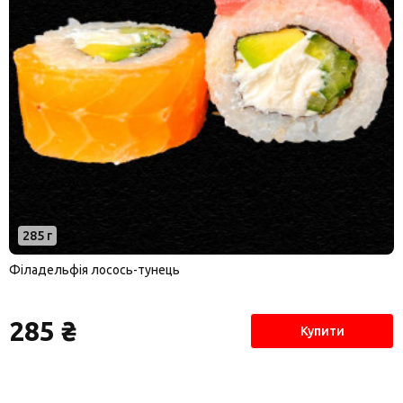
285 г
Філадельфія лосось-тунець
285 ₴
Купити