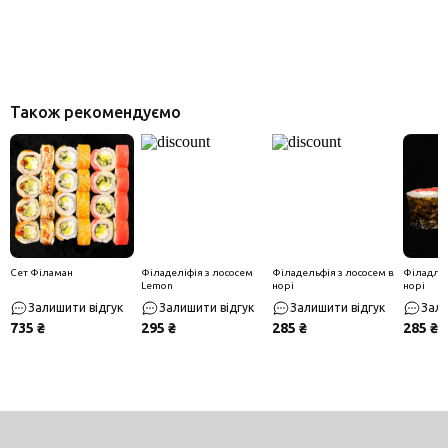
Також рекомендуємо
Сет Філаман
Філаделіфія з лососем
Філадельфія з лососем в
Філадльф
Lemon
норі
норі
Залишити відгук
Залишити відгук
Залишити відгук
Зали
735 ₴
295 ₴
285 ₴
285 ₴