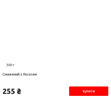
300 г
Смажений з Лососем
255 ₴
Купити