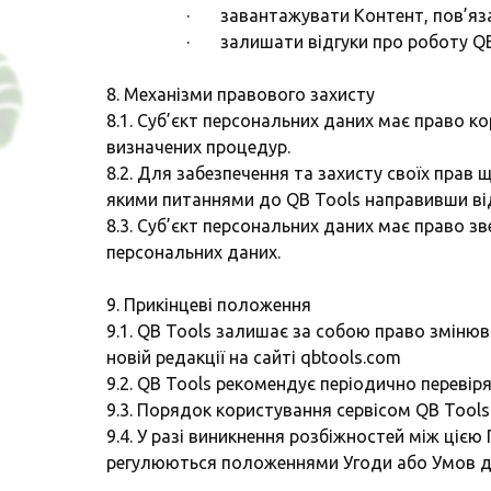
· завантажувати Контент, пов’язан
· залишати відгуки про роботу QB
8. Механізми правового захисту
8.1. Суб’єкт персональних даних має право 
визначених процедур.
8.2. Для забезпечення та захисту своїх прав
якими питаннями до QB Tools направивши ві
8.3. Суб’єкт персональних даних має право з
персональних даних.
9. Прикінцеві положення
9.1. QB Tools залишає за собою право зміню
новій редакції на сайті qbtools.com
9.2. QB Tools рекомендує періодично перевір
9.3. Порядок користування сервісом QB Tool
9.4. У разі виникнення розбіжностей між ці
регулюються положеннями Угоди або Умов до