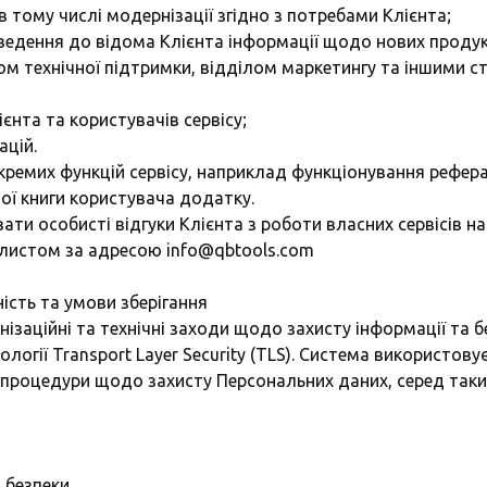
тому числі модернізації згідно з потребами Клієнта;
едення до відома Клієнта інформації щодо нових продукт
ом технічної підтримки, відділом маркетингу та іншими с
єнта та користувачів сервісу;
цій.
емих функцій сервісу, наприклад функціонування реферал
ної книги користувача додатку.
вати особисті відгуки Клієнта з роботи власних сервісів н
им листом за адресою info@qbtools.com
ність та умови зберігання
ганізаційні та технічні заходи щодо захисту інформації та
огії Transport Layer Security (TLS). Система використову
і процедури щодо захисту Персональних даних, серед таких
 безпеки