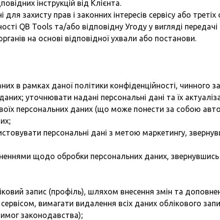
овідних інструкцій від Клієнта.
і для захисту прав і законних інтересів сервісу або треті
сності QB Tools та/або відповідну Угоду у вигляді перед
органів на основі відповідної ухвали або постанови.
них в рамках даної політики конфіденційності, чинного з
них; уточнювати надані персональні дані та їх актуаліза
оїх персональних даних (що може понести за собою авто
их;
стовувати персональні дані з метою маркетингу, зверну
неннями щодо обробки персональних даних, звернувшись
ковий запис (профіль), шляхом внесення змін та доповне
сервісом, вимагати видалення всіх даних облікового запи
вимог законодавства);