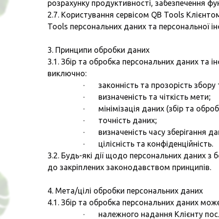
розрахунку продуктивності, забезпечення функ
2.7. Користування сервісом QB Tools Клієнто
Tools персональних даних та персональної ін
3. Принципи обробки даних
3.1. Збір та обробка персональних даних та 
виключно:
· законність та прозорість збору 
· визначеність та чіткість мети;
· мінімізація даних (збір та оброб
· точність даних;
· визначеність часу зберігання да
· цілісність та конфіденційність.
3.2. Будь-які дії щодо персональних даних з
до закріплених законодавством принципів.
4. Мета/цілі обробки персональних даних
4.1. Збір та обробка персональних даних мо
· належного надання Клієнту послу