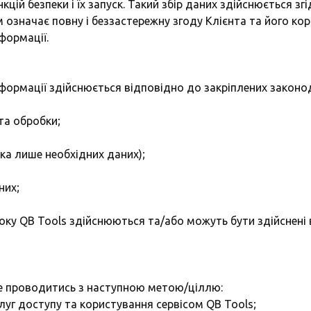
цій безпеки і їх запуск. Такий збір даних здійснюється з
м означає повну і беззастережну згоду Клієнта та його ко
формації.
інформації здійснюється відповідно до закріплених законо
та обробки;
ка лише необхідних даних);
них;
 боку QB Tools здійснюються та/або можуть бути здійснені
же проводитись з наступною метою/ціллю:
г доступу та користування сервісом QB Tools;