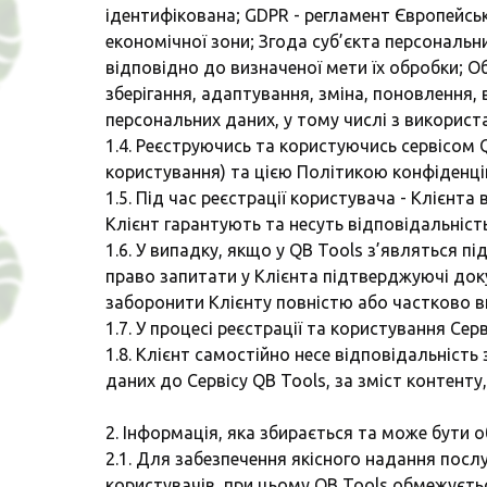
ідентифікована; GDPR - регламент Європейсь
економічної зони; Згода суб’єкта персональ
відповідно до визначеної мети їх обробки; Об
зберігання, адаптування, зміна, поновлення,
персональних даних, у тому числі з викорис
1.4. Реєструючись та користуючись сервісом
користування) та цією Політикою конфіденці
1.5. Під час реєстрації користувача - Клієнт
Клієнт гарантують та несуть відповідальність
1.6. У випадку, якщо у QB Tools з’являться п
право запитати у Клієнта підтверджуючі док
заборонити Клієнту повністю або частково в
1.7. У процесі реєстрації та користування Се
1.8. Клієнт самостійно несе відповідальніст
даних до Сервісу QB Tools, за зміст контент
2. Інформація, яка збирається та може бути 
2.1. Для забезпечення якісного надання посл
користувачів, при цьому QB Tools обмежуєтьс