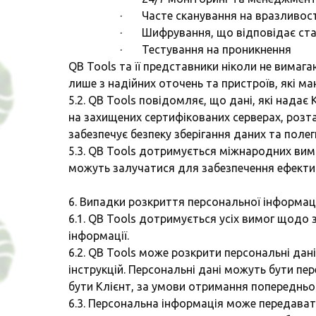
· Часте сканування на вразливост
· Шифрування, що відповідає стан
· Тестування на проникнення
QB Tools та її представники ніколи не вимаг
лише з надійних оточень та пристроїв, які ма
5.2. QB Tools повідомляє, що дані, які надає
на захищених сертифікованих серверах, розта
забезпечує безпеку зберігання даних та поле
5.3. QB Tools дотримується міжнародних вимо
можуть залучатися для забезпечення ефектив
6. Випадки розкриття персональної інформаці
6.1. QB Tools дотримується усіх вимог щодо
інформації.
6.2. QB Tools може розкрити персональні да
інструкцій. Персональні дані можуть бути п
бути Клієнт, за умови отримання попередньог
6.3. Персональна інформація може передавати