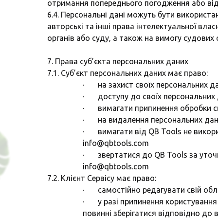
отримання попереднього погодження або відп
6.4. Персональні дані можуть бути використан
авторські та інші права інтелектуальної вла
органів або суду, а також на вимогу судових 
7. Права суб’єкта персональних даних
7.1. Суб’єкт персональних даних має право:
· на захист своїх персональних да
· доступу до своїх персональних да
· вимагати припинення обробки св
· на видалення персональних дан
· вимагати від QB Tools не викори
info@qbtools.com
· звертатися до QB Tools за уточ
info@qbtools.com
7.2. Клієнт Сервісу має право:
· самостійно редагувати свій облі
· у разі припинення користування 
повинні зберігатися відповідно до 