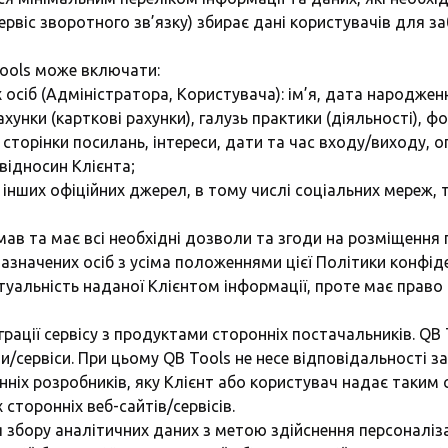
сервіс зворотного зв’язку) збирає дані користувачів для 
Tools може включати:
х осіб (Адміністратора, Користувача): ім’я, дата народже
хунки (карткові рахунки), галузь практики (діяльності), фо
, сторінки посилань, інтереси, дати та час входу/виходу, о
відносин Клієнта;
інших офіційних джерел, в тому числі соціальних мереж
мав та має всі необхідні дозволи та згоди на розміщення 
зазначених осіб з усіма положеннями цієї Політики конфіде
актуальність наданої Клієнтом інформації, проте має прав
грації сервісу з продуктами сторонніх постачальників. Q
/сервіси. При цьому QB Tools не несе відповідальності за 
ніх розробників, яку Клієнт або користувач надає таким
сторонніх веб-сайтів/сервісів.
я збору аналітичних даних з метою здійснення персоналізац