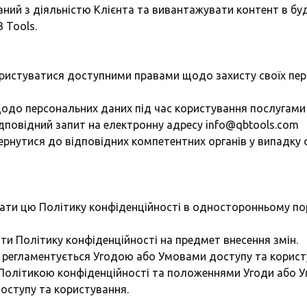
ий з діяльністю Клієнта та вивантажувати контент в буд
 Tools.
користуватися доступними правами щодо захисту своїх п
 щодо персональних даних під час користування послугами 
дповідний запит на електронну адресу info@qbtools.com
вернутися до відповідних компетентних органів у випадку
вати цю Політику конфіденційності в односторонньому п
яти Політику конфіденційності на предмет внесення змін.
s регламентується Угодою або Умовами доступу та корист
єю Політикою конфіденційності та положеннями Угоди або 
ступу та користування.