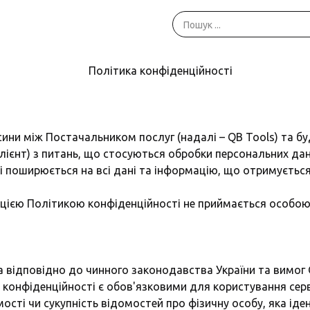
Політика конфіденційності
сини між Постачальником послуг (надалі – QB Tools) та 
ієнт) з питань, що стосуються обробки персональних дан
і поширюється на всі дані та інформацію, що отримується
х цією Політикою конфіденційності не приймається особою
а відповідно до чинного законодавства України та вимог
 конфіденційності є обов'язковими для користування серв
омості чи сукупність відомостей про фізичну особу, яка ід