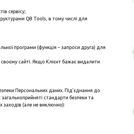
ів сервісу;
труктурами QB Tools, в тому числі для
ьної програми (функція – запроси друга) для
а своєму сайті. Якщо Клієнт бажає видалити
 безпеки Персональних даних. Під'єднання до
є загальноприйняті стандарти безпеки та
 заходів (але не виключно):