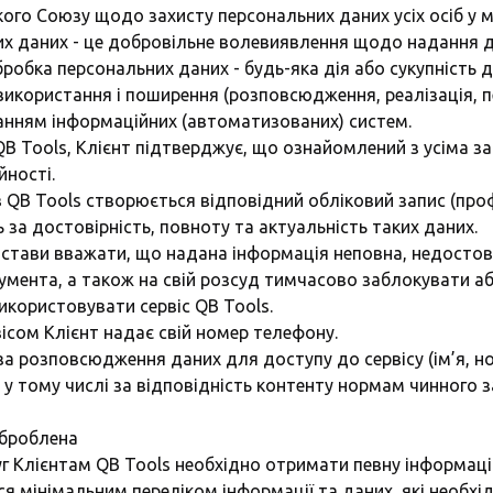
кого Союзу щодо захисту персональних даних усіх осіб у 
них даних - це добровільне волевиявлення щодо надання 
робка персональних даних - будь-яка дія або сукупність ді
 використання і поширення (розповсюдження, реалізація, 
танням інформаційних (автоматизованих) систем.
 QB Tools, Клієнт підтверджує, що ознайомлений з усіма
йності.
а в QB Tools створюється відповідний обліковий запис (про
 за достовірність, повноту та актуальність таких даних.
ідстави вважати, що надана інформація неповна, недостові
умента, а також на свій розсуд тимчасово заблокувати а
икористовувати сервіс QB Tools.
рвісом Клієнт надає свій номер телефону.
ь за розповсюдження даних для доступу до сервісу (ім’я, 
у, у тому числі за відповідність контенту нормам чинного 
оброблена
уг Клієнтам QB Tools необхідно отримати певну інформацію
я мінімальним переліком інформації та даних, які необхі