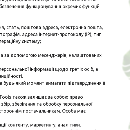
забезпечення функціонування окремих функцій
ння, стать, поштова адреса, електронна пошта,
тографія, адреса інтернет-протоколу (ІР), тип
пераційну систему;
, та за допомогою месенджерів, налаштованих
персональної інформації щодо третіх осіб, а
нційності.
о в будь-який момент вимагати підтвердження її
B Tools також залишає за собою право
збір, зберігання та обробку персональної
 стороннім постачальникам. Особа має
ії контенту, маркетингу, аналітики,