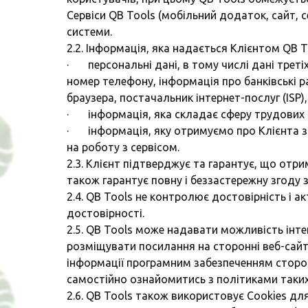
Сервіси QB Tools (мобільний додаток, сайт, 
системи.
2.2. Інформація, яка надається Клієнтом QB 
· персональні дані, в тому числі дані треті
номер телефону, інформація про банківські ра
браузера, постачальник інтернет-послуг (ISP)
· інформація, яка складає сферу трудових 
· інформація, яку отримуємо про Клієнта з 
на роботу з сервісом.
2.3. Клієнт підтверджує та гарантує, що отри
також гарантує повну і беззастережну згоду 
2.4. QB Tools не контролює достовірність і 
достовірності.
2.5. QB Tools може надавати можливість інте
розміщувати посилання на сторонні веб-сайти
інформації програмним забезпеченням сторон
самостійно ознайомитись з політиками таких 
2.6. QB Tools також використовує Cookies дл