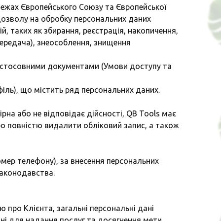
межах Європейського Союзу та Європейської
дозволу на обробку персональних даних
й, таких як збирання, реєстрація, накопичення,
передача), знеособлення, знищення
 застосовними документами (Умови доступу та
філь), що містить ряд персональних даних.
рна або не відповідає дійсності, QB Tools має
бо повністю видалити обліковий запис, а також
номер телефону), за внесення персональних
законодавства.
 про Клієнта, загальні персональні дані
дні для надання послуг та досягнення мети.