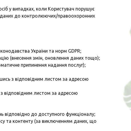
х осіб у випадках, коли Користувач порушує
ачі даних до контролюючих/правоохоронних
аконодавства України та норм GDPR;
цію (внесення змін, оновлення даних тощо);
матичне припинення надання послуг);
вшись з відповідним листом за адресою
 з відповідним листом за адресою
нь відповідно до доступного функціоналу;
су та контенту (за виключенням даних, що