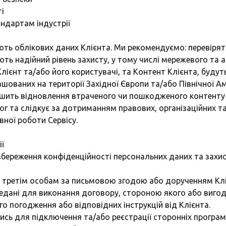
і
дартам індустрії
ають облікових даних Клієнта. Ми рекомендуємо: перевір
ють надійний рівень захисту, у тому числі мережевого та а
 Клієнт та/або його користувачі, та Контент Клієнта, буду
шованих на території Західної Європи та/або Північної А
гшить відновлення втраченого чи пошкодженого контенту 
г та слідкує за дотриманням правових, організаційних та 
ної роботи Сервісу.
ї
 збереження конфіденційності персональних даних та захи
ні третім особам за письмовою згодою або дорученням Кл
ередані для виконання договору, стороною якого або виг
о погодження або відповідних інструкцій від Клієнта.
сь для підключення та/або реєстрації сторонніх програмн