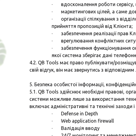
· вдосконалення роботи сервісу, в 
· маркетингових цілей, а саме дов
· організації спілкування з відділ
прийняття пропозицій від Клієнта;
· забезпечення реалізації прав Клі
· врегулювання конфліктних ситуа
· забезпечення функціонування окр
якої система зберігає дані телефон
4.2. QB Tools має право публікувати/розміщу
свій відгук, він має звернутись з відповідн
5. Безпека особистої інформації, конфіденцій
5.1. QB Tools здійснює необхідні правові, ор
системи можливе лише за використання технол
включає адміністративні та технічні заходи 
· Defense in Depth
· Web application firewall
· Валідація вводу
· 24/7 моніторинг та менеджмент