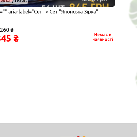
56 шт/1995г.
"="" aria-label="Сет "> Сет "Японська Зірка"
 260 ₴
Немає в
845 ₴
наявності