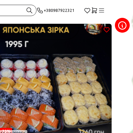
+380987922321
-33%