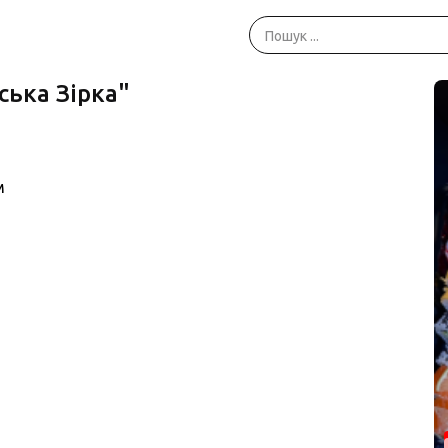
ська Зірка"
м