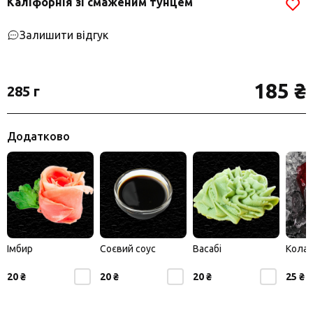
Каліфорнія зі смаженим тунцем
Залишити відгук
185 ₴
285 г
Додатково
Імбир
Соєвий соус
Васабі
Кола
20 ₴
20 ₴
20 ₴
25 ₴