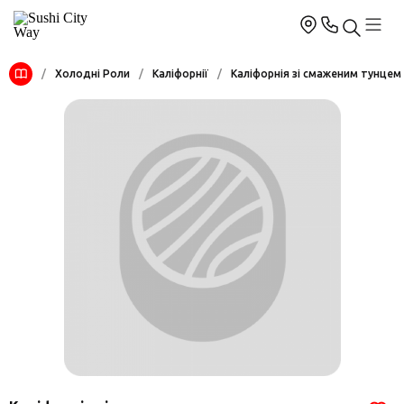
/
Холодні Роли
/
Каліфорнії
/
Каліфорнія зі смаженим тунцем