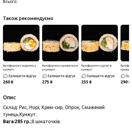
Всього:
Також рекомендуємо
Каліфорнія з мідіями у
Каліфорнія з креветкою
Каліфорнія з сурімі в
Каліфор
кунжуті.
у кунжуті
кунжуті
кунжуті
Залишити відгук
Залишити відгук
Залишити відгук
Зал
260 ₴
275 ₴
255 ₴
290 ₴
Опис
Склад: Рис, Норі, Крем-сир, Огірок, Смажений
тунець,Кунжут.
Вага:285 гр.
;8 шматочків.