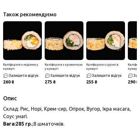
Також рекомендуємо
Каліфорнія з мідіями у
Каліфорнія з креветкою
Каліфорнія з сурімі в
Каліфор
кунжуті.
у кунжуті
кунжуті
кунжуті
Залишити відгук
Залишити відгук
Залишити відгук
Зал
260 ₴
275 ₴
255 ₴
290 ₴
Опис
Склад: Рис, Норі, Крем-сир, Огірок, Вугор, Ікра масага,
Соус унагі.
Вага:285 гр.
;8 шматочків.