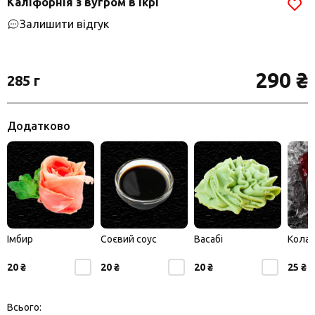
Каліфорнія з вугром в ікрі
Залишити відгук
290 ₴
285 г
Додатково
Імбир
Соєвий соус
Васабі
Кола
20 ₴
20 ₴
20 ₴
25 ₴
Всього: