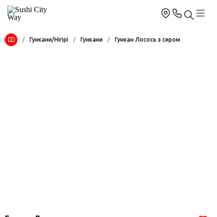
/
Гункани/Нігірі
/
Гункани
/
Гункан Лосось з сиром