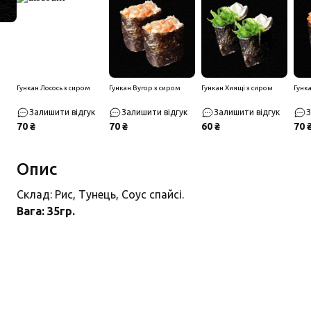
Гункан Лосось з сиром
Гункан Вугор з сиром
Гункан Хиящі з сиром
Гунка
Залишити відгук
Залишити відгук
Залишити відгук
З
70 ₴
70 ₴
60 ₴
70 
Опис
Склад: Рис, Тунець, Соус спайсі.
Вага: 35гр.