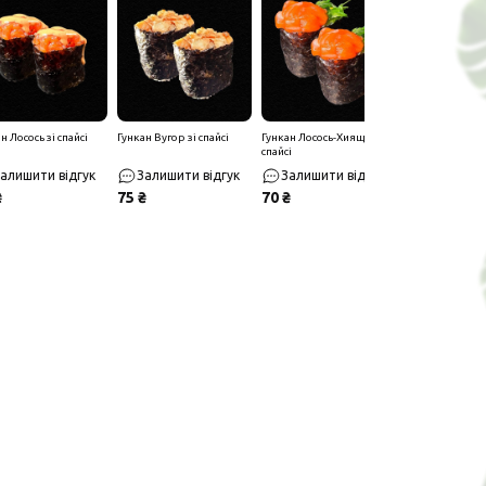
н Лосось зі спайсі
Гункан Вугор зі спайсі
Гункан Лосось-Хиящі зі
спайсі
алишити відгук
Залишити відгук
Залишити відгук
₴
75 ₴
70 ₴