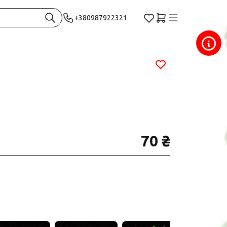
+380987922321
70 ₴