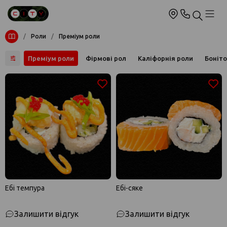
/
Роли
/
Преміум роли
 роли
Преміум роли
Фірмові рол
Каліфорнія роли
Боніто
Ебі темпура
Ебі-сяке
Залишити відгук
Залишити відгук