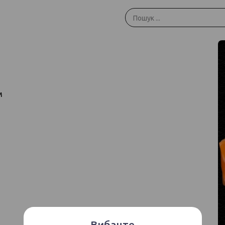
м
Вибачте