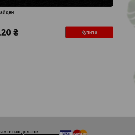
айден
220 ₴
Купити
тажте наш додаток