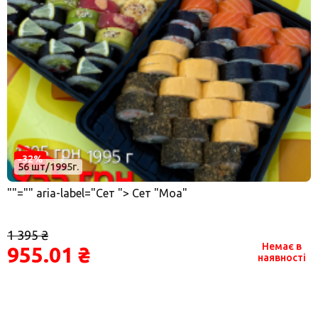
-32%
56 шт/1995г.
""="" aria-label="Сет "> Сет "Моа"
1 395 ₴
Немає в
955.01 ₴
наявності