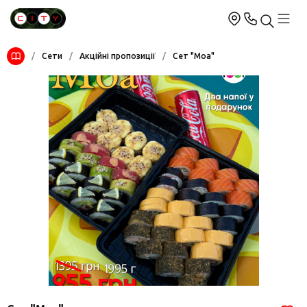
/
Сети
/
Акційні пропозиції
/
Сет "Моа"