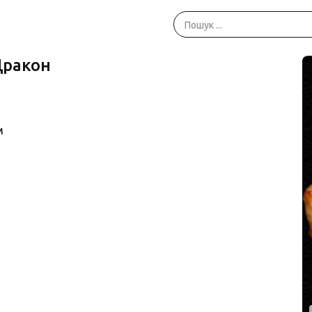
Дракон
м