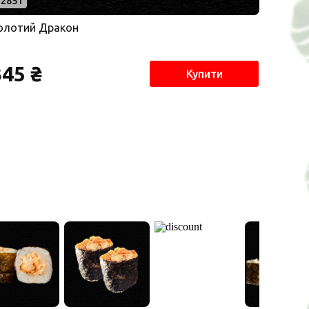
285 г
олотий Дракон
345 ₴
Купити