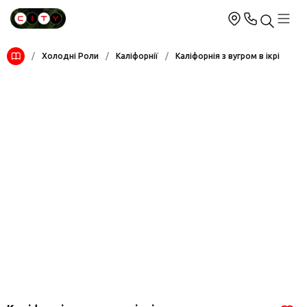
/
Холодні Роли
/
Каліфорнії
/
Каліфорнія з вугром в ікрі