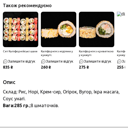
Також рекомендуємо
Сет Каліфорнійські шахи
Каліфорнія з мідіями у
Каліфорнія з креветкою
Каліфор
кунжуті.
у кунжуті
кунжуті
Залишити відгук
Залишити відгук
Залишити відгук
Зал
835 ₴
260 ₴
275 ₴
255 ₴
Опис
Склад: Рис, Норі, Крем-сир, Огірок, Вугор, Ікра масага,
Соус унагі.
Вага:285 гр.
;8 шматочків.