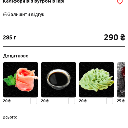
Каліфорнія з вугром в ікрі
Залишити відгук
290 ₴
285 г
Додатково
20 ₴
20 ₴
20 ₴
25 ₴
Всього: