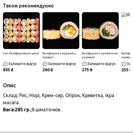
Також рекомендуємо
Сет Каліфорнійські шахи
Каліфорнія з мідіями у
Каліфорнія з креветкою
Каліфор
кунжуті.
у кунжуті
кунжуті
Залишити відгук
Залишити відгук
Залишити відгук
Зал
835 ₴
260 ₴
275 ₴
255 ₴
Опис
Склад: Рис, Норі, Крем-сир, Огірок, Креветка, Ікра
масага.
Вага:285 гр.
;8 шматочків.