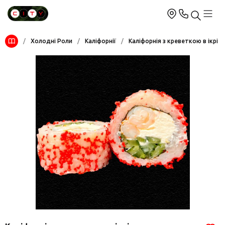
/
Холодні Роли
/
Каліфорнії
/
Каліфорнія з креветкою в ікрі