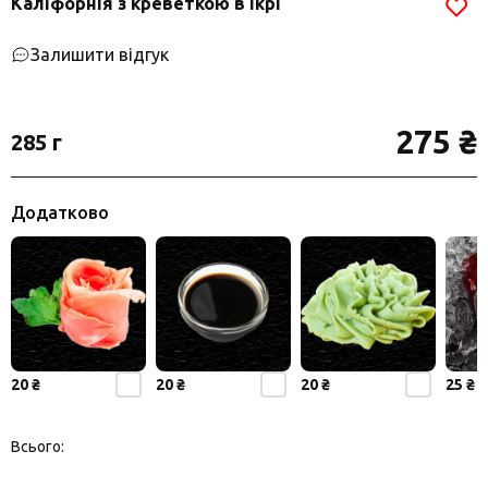
Каліфорнія з креветкою в ікрі
Залишити відгук
275 ₴
285 г
Додатково
20 ₴
20 ₴
20 ₴
25 ₴
Всього: