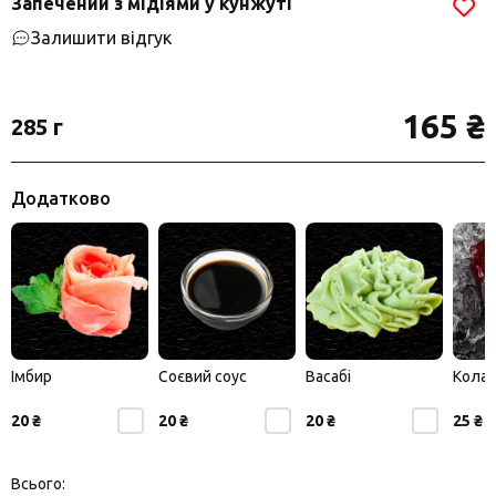
Запечений з мідіями у кунжуті
Залишити відгук
165 ₴
285 г
Додатково
Імбир
Соєвий соус
Васабі
Кола
20 ₴
20 ₴
20 ₴
25 ₴
Всього: