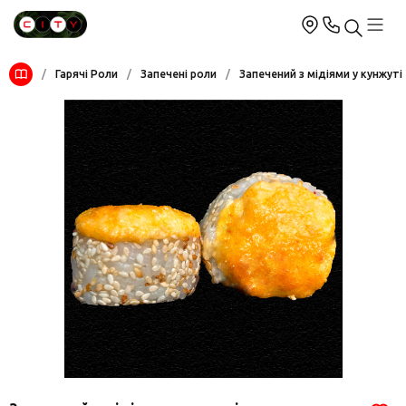
/
Гарячі Роли
/
Запечені роли
/
Запечений з мідіями у кунжуті