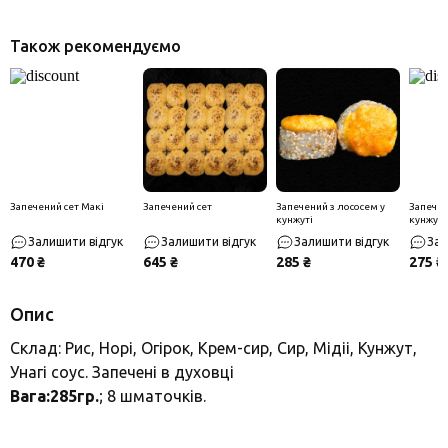
Також рекомендуємо
Запечений сет Макі
Запечений сет
Запечений з лососем у
Запечен
кунжуті
кунжуті
Залишити відгук
Залишити відгук
Залишити відгук
Зал
470 ₴
645 ₴
285 ₴
275 ₴
Опис
Склад: Рис, Норі, Огірок, Крем-сир, Сир, Мідіі, Кунжут,
Унагі соус. Запечені в духовці
Вага:285гр.
; 8 шматочків.