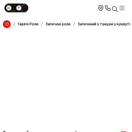
/
Гарячі Роли
/
Запечені роли
/
Запечений з тунцем у кунжуті