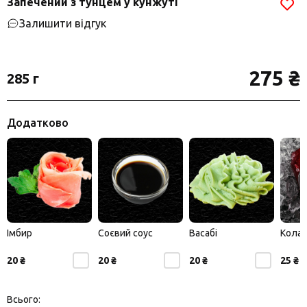
Запечений з тунцем у кунжуті
Залишити відгук
275 ₴
285 г
Додатково
Імбир
Соєвий соус
Васабі
Кола
20 ₴
20 ₴
20 ₴
25 ₴
Всього: