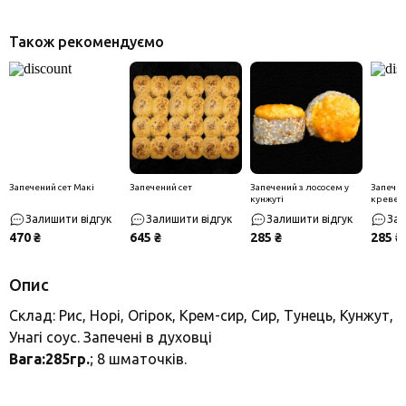
Також рекомендуємо
Запечений сет Макі
Запечений сет
Запечений з лососем у
Запечен
кунжуті
креветк
Залишити відгук
Залишити відгук
Залишити відгук
Зал
470 ₴
645 ₴
285 ₴
285 ₴
Опис
Склад: Рис, Норі, Огірок, Крем-сир, Сир, Тунець, Кунжут,
Унагі соус. Запечені в духовці
Вага:285гр.
; 8 шматочків.