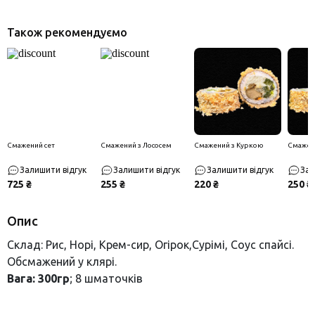
Також рекомендуємо
Смажений сет
Смажений з Лососем
Смажений з Куркою
Смажен
Залишити відгук
Залишити відгук
Залишити відгук
Зал
725 ₴
255 ₴
220 ₴
250 ₴
Опис
Склад: Рис, Норі, Крем-сир, Огірок,Сурімі, Соус спайсі.
Обсмажений у клярі.
Вага: 300гр
; 8 шматочків