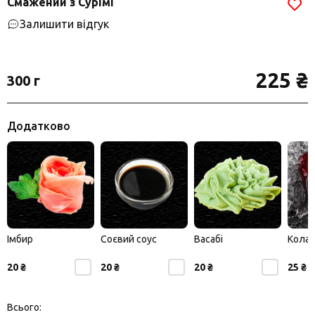
Смажений з Сурімі
Залишити відгук
225 ₴
300 г
Додатково
Імбир
Соєвий соус
Васабі
Кола
20 ₴
20 ₴
20 ₴
25 ₴
Всього: