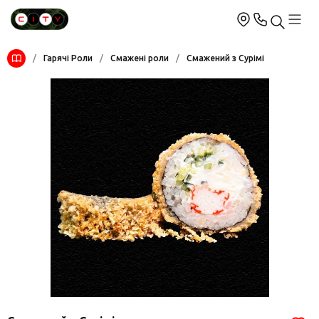
/
Гарячі Роли
/
Смажені роли
/
Смажений з Сурімі