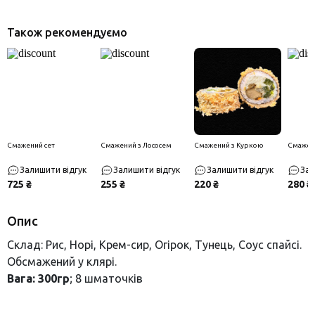
Також рекомендуємо
Смажений сет
Смажений з Лососем
Смажений з Куркою
Смажен
Залишити відгук
Залишити відгук
Залишити відгук
Зал
725 ₴
255 ₴
220 ₴
280 ₴
Опис
Склад: Рис, Норі, Крем-сир, Огірок, Тунець, Соус спайсі.
Обсмажений у клярі.
Вага: 300гр
; 8 шматочків