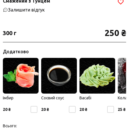
Смажений з Тунцем
Залишити відгук
250 ₴
300 г
Додатково
Імбир
Соєвий соус
Васабі
Кола
20 ₴
20 ₴
20 ₴
25 ₴
Всього: