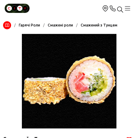
/
Гарячі Роли
/
Смажені роли
/
Смажений з Тунцем