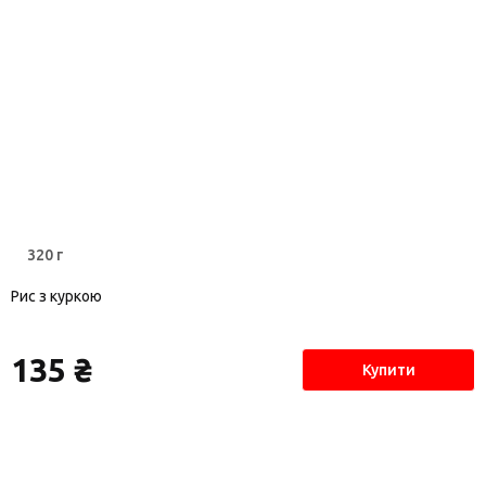
320 г
Рис з куркою
135 ₴
Купити