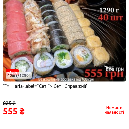
-33%
40шт/1290г
""="" aria-label="Сет "> Сет "Справжній"
825 ₴
Немає в
555 ₴
наявності