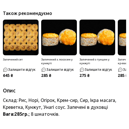
Також рекомендуємо
Запечений сет
Запечений з лососем у
Запечений з тунцем у
Запечен
кунжуті
кунжуті
креветк
Залишити відгук
Залишити відгук
Залишити відгук
Зал
645 ₴
285 ₴
275 ₴
285 ₴
Опис
Склад: Рис, Норі, Огірок, Крем-сир, Сир, Ікра масага,
Креветка, Кунжут, Унагі соус. Запечені в духовці
Вага:285гр.
; 8 шматочків.