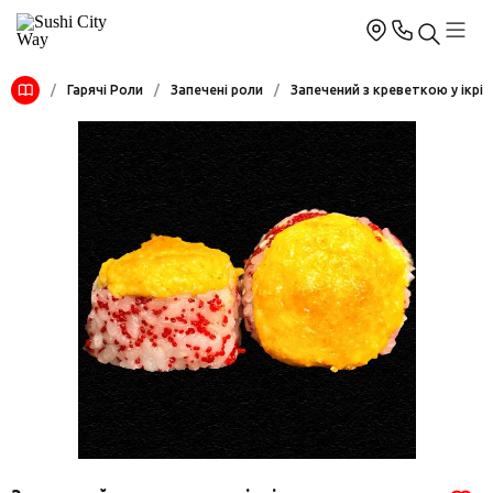
/
Гарячі Роли
/
Запечені роли
/
Запечений з креветкою у ікрі