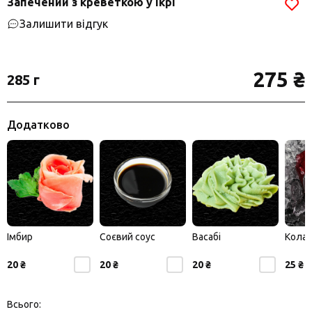
Запечений з креветкою у ікрі
Залишити відгук
275 ₴
285 г
Додатково
Імбир
Соєвий соус
Васабі
Кола
20 ₴
20 ₴
20 ₴
25 ₴
Всього: