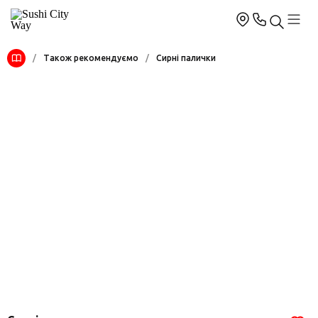
/
Також рекомендуємо
/
Сирні палички