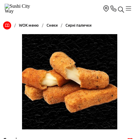
/
WOK меню
/
Снеки
/
Сирні палички