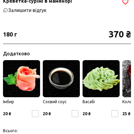
Креветка-сурімі в маменорі
Залишити відгук
370 ₴
180 г
Додатково
Імбир
Соєвий соус
Васабі
Кола
20 ₴
20 ₴
20 ₴
25 ₴
Всього: