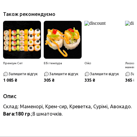
Також рекомендуємо
Преміум Сет
Ебі темпура
Ойсі
Лосось з
мамено
Залишити відгук
Залишити відгук
Залишити відгук
Зал
1 085 ₴
305 ₴
335 ₴
365 ₴
Опис
Склад: Маменорі, Крем-сир, Креветка, Сурімі, Авокадо.
Вага:180 гр
.;8 шматочків.