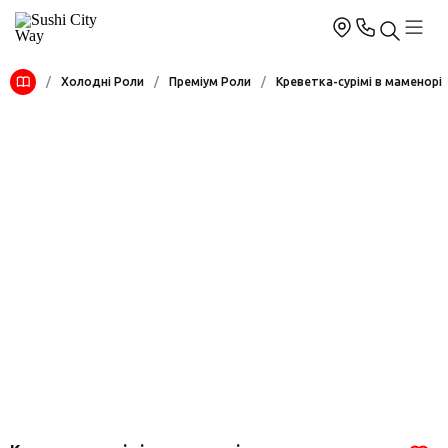
/
Холодні Роли
/
Преміум Роли
/
Креветка-сурімі в маменорі