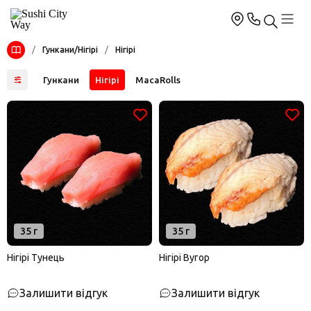
/
Гункани/Нігірі
/
Нігірі
Гункани
Нігірі
MacaRolls
35 г
35 г
Нігірі Тунець
Нігірі Вугор
Залишити відгук
Залишити відгук