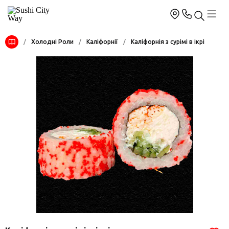
/
Холодні Роли
/
Каліфорнії
/
Каліфорнія з сурімі в ікрі