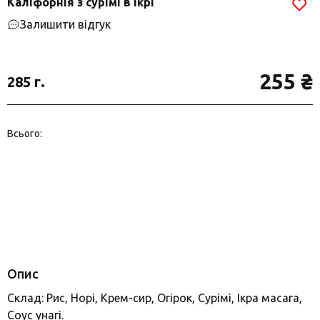
Каліфорнія з сурімі в ікрі
Залишити відгук
255 ₴
285 г.
Всього:
Опис
Склад: Рис, Норі, Крем-сир, Огірок, Сурімі, Ікра масага,
Соус унагі.