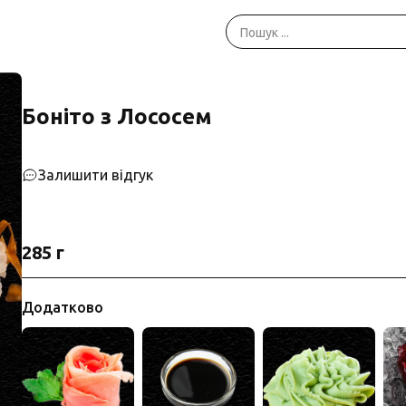
Боніто з Лососем
Залишити відгук
285 г
Додатково