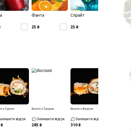
а
Фанта
Спрайт
₴
25 ₴
25 ₴
о з Сурімі
Боніто з Тунцем
Боніто з Вугром
алишити відгук
Залишити відгук
Залишити відгук
 ₴
285 ₴
310 ₴