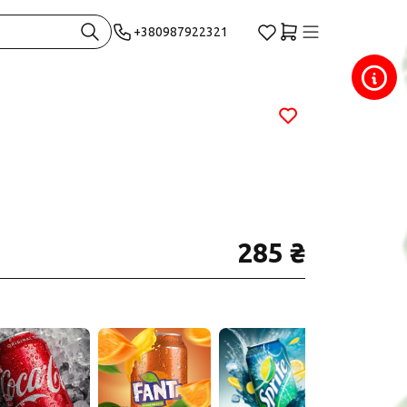
+380987922321
285 ₴