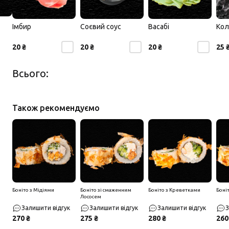
Імбир
Соєвий соус
Васабі
Кол
20 ₴
20 ₴
20 ₴
25 
Всього:
Також рекомендуємо
Боніто з Мідіями
Боніто зі смаженним
Боніто з Креветками
Боніт
Лососем
Залишити відгук
Залишити відгук
Залишити відгук
З
270 ₴
275 ₴
280 ₴
260