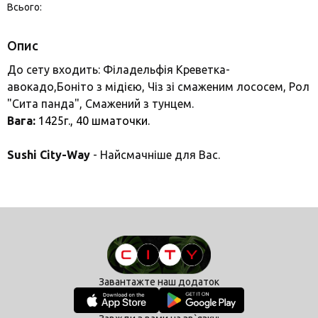
Всього:
Опис
До сету входить: Філадельфія Креветка-
авокадо,Боніто з мідією, Чіз зі смаженим лососем, Рол
"Сита панда", Смажений з тунцем.
Вага:
1425г., 40
шматочки.
Sushi City-Way
- Найсмачніше для Вас.
Завантажте наш додаток