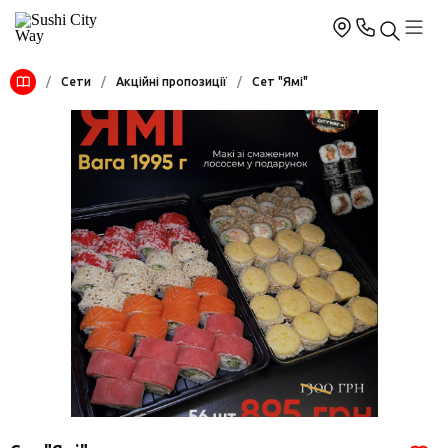
/
Сети
/
Акційні пропозиції
/
Сет "Ямі"