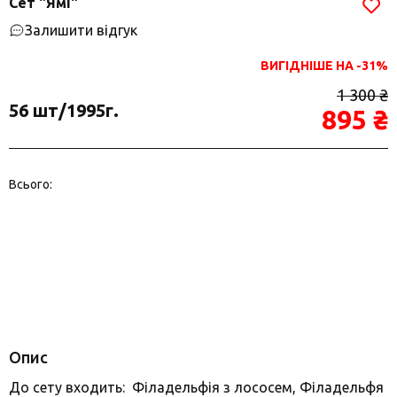
Сет "Ямі"
Залишити відгук
ВИГІДНІШЕ НА -31%
1 300 ₴
56 шт/1995г.
895 ₴
Всього:
Опис
До сету входить: Філадельфія з лососем, Філадельфя