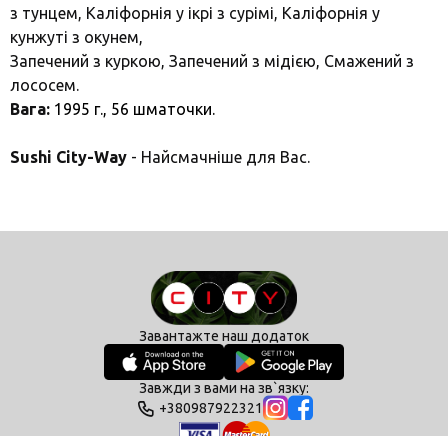
з тунцем, Каліфорнія у ікрі з сурімі, Каліфорнія у
кунжуті з окунем,
Запечений з куркою, Запечений з мідією, Смажений з
лососем.
Вага:
1995 г., 56
шматочки.
Sushi City-Way
- Найсмачніше для Вас.
Завантажте наш додаток
Завжди з вами на зв`язку:
+380987922321