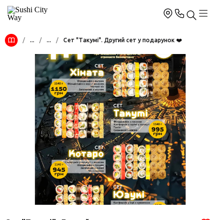
/
...
/
...
/
Сет "Такумі". Другий сет у подарунок ❤️