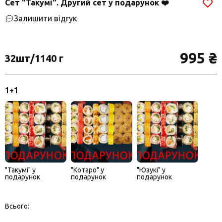
Сет "Такумі". Другий сет у подарунок ❤️
Залишити відгук
995 ₴
32шт/1140 г
1+1
"Такумі" у
"Котаро" у
"Юзукі" у
подарунок
подарунок
подарунок
Всього: