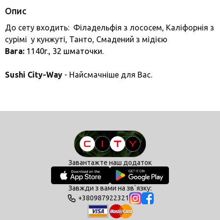
Опис
До сету входить: Філадельфія з лососем, Каліфорнія з
сурімі у кунжуті, Танто, Смадений з мідією
Вага:
1140г., 32
шматочки.
Sushi City-Way
- Найсмачніше для Вас.
Завантажте наш додаток
Завжди з вами на зв`язку:
+380987922321