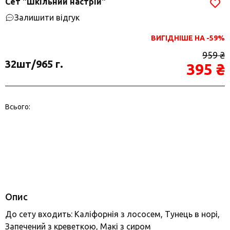
Сет "Шкільний настрій"
Залишити відгук
ВИГІДНІШЕ НА -59%
959 ₴
32шт/965 г.
395 ₴
Всього:
Опис
До сету входить: Каліфорнія з лососем, Тунець в норі,
Запечений з креветкою, Макі з сиром