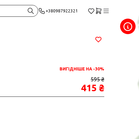
+380987922321
ВИГІДНІШЕ НА -30%
595 ₴
415 ₴