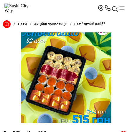
/
Сети
/
Акційні пропозиції
/
Сет "Літній вайб"