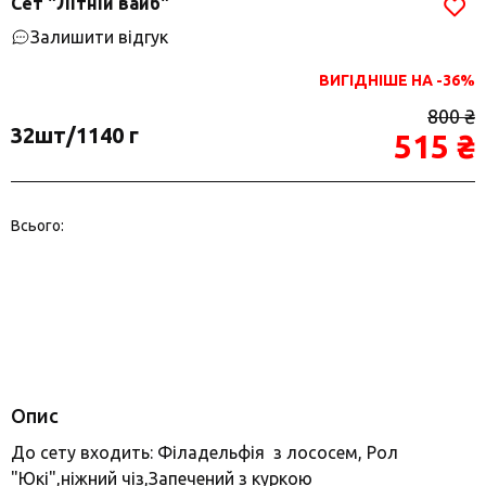
Сет "Літній вайб"
Залишити відгук
ВИГІДНІШЕ НА -36%
800 ₴
32шт/1140 г
515 ₴
Всього:
Опис
До сету входить: Філадельфія з лососем, Рол
"Юкі",ніжний чіз,Запечений з куркою