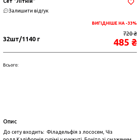
Сет "Літній"
Залишити відгук
ВИГІДНІШЕ НА -33%
720 ₴
32шт/1140 г
485 ₴
Всього:
Опис
До сету входить: Філадельфія з лососем, Чіз
ролл,Каліфорнія сурімі у кунжуті, Боніто зі смаженим