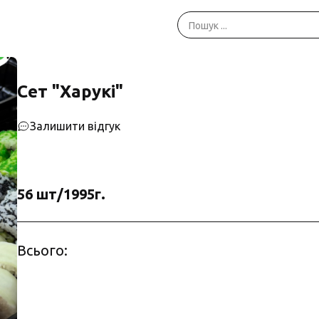
Сет "Харукі"
Залишити відгук
56 шт/1995г.
Всього: