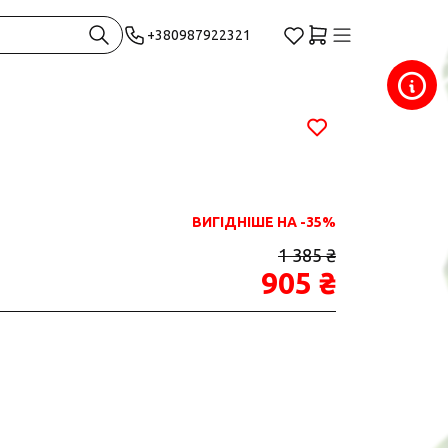
+380987922321
ВИГІДНІШЕ НА -35%
1 385 ₴
905 ₴