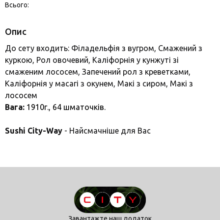
Всього:
Опис
До сету входить: Філадельфія з вугром, Смажений з
куркою, Рол овочевий, Каліфорнія у кунжуті зі
смаженим лососем, Запечений рол з креветками,
Каліфорнія у масагі з окунем, Макі з сиром, Макі з
лососем
Вага:
1910г., 64
шматочків.
Sushi City-Way
- Найсмачніше для Вас
Завантажте наш додаток