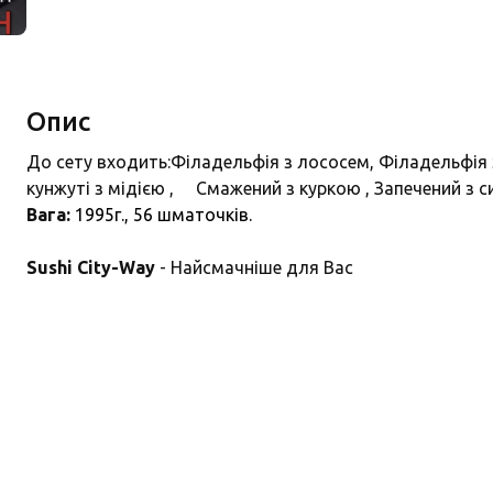
Опис
До сету входить:Філадельфія з лососем, Філадельфія з
кунжуті з мідією , Смажений з куркою , Запечений з си
Вага:
1995г., 56
шматочків.
Sushi City-Way
- Найсмачніше для Вас