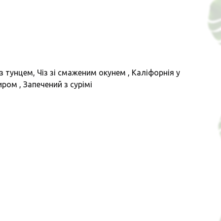
 тунцем, Чіз зі смаженим окунем , Каліфорнія у
ром , Запечений з сурімі