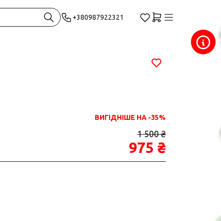
+380987922321
ВИГІДНІШЕ НА -35%
1 500 ₴
975 ₴