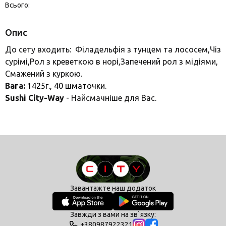
Всього:
Опис
До сету входить: Філадельфія з тунцем та лососем,Чіз
сурімі,Рол з креветкою в норі,Запечений рол з мідіями,
Смажений з куркою.
Вага:
1425г., 40
шматочки.
Sushi City-Way
- Найсмачніше для Вас.
Завантажте наш додаток
Завжди з вами на зв`язку:
+380987922321