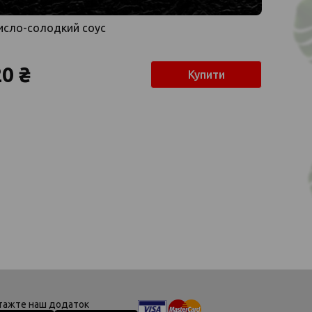
исло-солодкий соус
20 ₴
Купити
тажте наш додаток