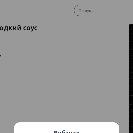
лодкий соус
м
Вибачте