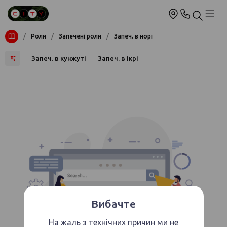
/
Роли
/
Запечені роли
/
Запеч. в норі
Запеч. в кунжуті
Запеч. в ікрі
Вибачте
На жаль з технічних причин ми не