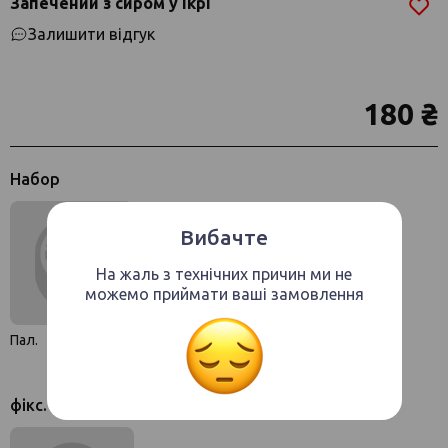
Запечений з сиром у ікрі
Залишити відгук
180 ₴
Набор
Вибачте
На жаль з технічних причин ми не
можемо приймати ваші замовлення
Пал.
фікс.