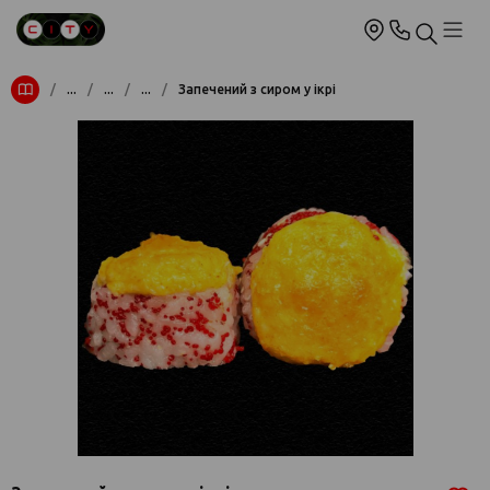
/
...
/
...
/
...
/
Запечений з сиром у ікрі