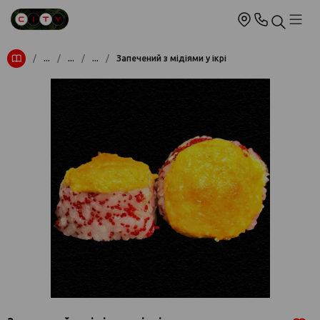
/
...
/
...
/
...
/
Запечений з мідіями у ікрі