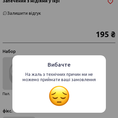
Запечений з мідіями у ікрі
Залишити відгук
195 ₴
Набор
Вибачте
На жаль з технічних причин ми не
можемо приймати ваші замовлення
Пал.
фікс.