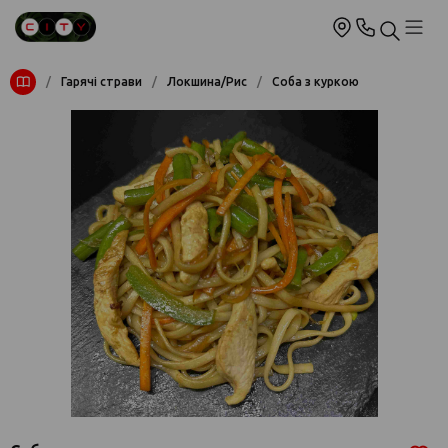
/
Гарячі страви
/
Локшина/Рис
/
Соба з куркою