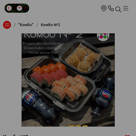
/
"Комбо"
/
Комбо №2