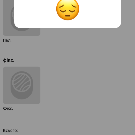
Пал.
фікс.
Фікс.
Всього: