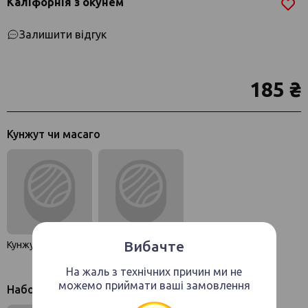
Каліфорнія з окунем
Залишити відгук
185 ₴
Кунжут чи масаго
Вибачте
Кунжут
Масаго
На жаль з технічних причин ми не
можемо приймати ваші замовлення
Набор